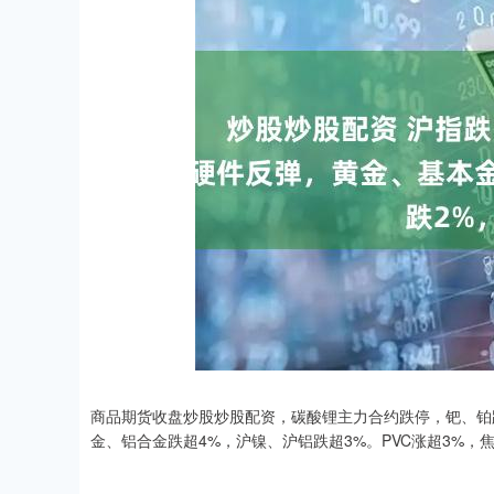
商品期货收盘炒股炒股配资，碳酸锂主力合约跌停，钯、铂跌
金、铝合金跌超4%，沪镍、沪铝跌超3%。PVC涨超3%，