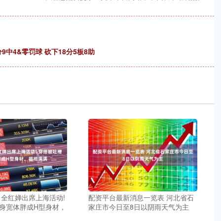
中4&零罚球 砍下18分5板8助
 全红婵出席上海活动!
配资平台最新消息一览表 河北省石
身宽体胖成H型身材，
家庄市今日至8日以阴雨天气为主